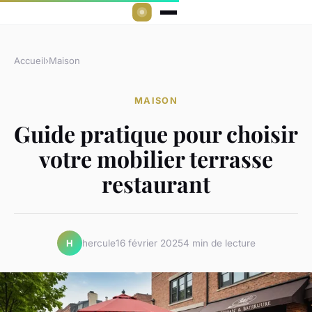
Accueil
›
Maison
MAISON
Guide pratique pour choisir
votre mobilier terrasse
restaurant
hercule
16 février 2025
4 min de lecture
H