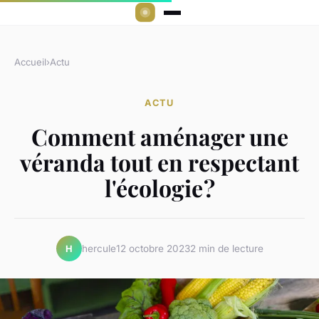
Accueil
›
Actu
ACTU
Comment aménager une
véranda tout en respectant
l'écologie ?
hercule
12 octobre 2023
2 min de lecture
H